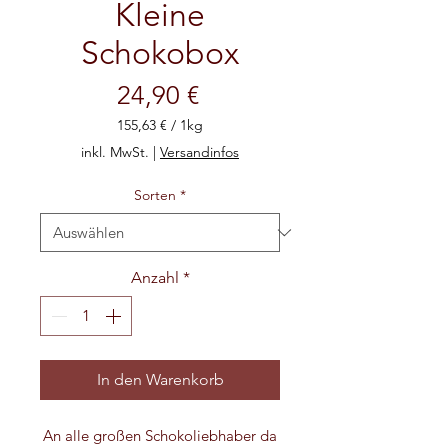
Kleine
Schokobox
Preis
24,90 €
155,63 €
/
1kg
155,63 €
inkl. MwSt.
|
Versandinfos
pro
1
Sorten
*
Kilogramm
Anzahl
*
In den Warenkorb
An alle großen Schokoliebhaber da