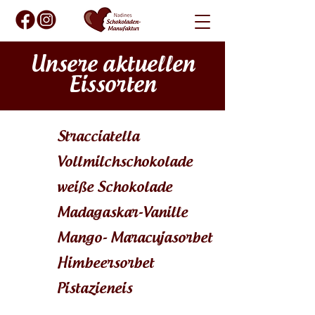
Unsere aktuellen
Eissorten
Stracciatella
Vollmilchschokolade
weiße Schokolade
Madagaskar-Vanille
Mango- Maracujasorbet
Himbeersorbet
Pistazieneis