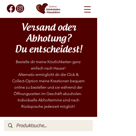
Versand oder
Abholung?
Du entscheidest!
Bestelle dir meine Köstlichkeiten ganz
einfach nach Hause!
Alternativ ermöglicht dir die Click &
Collect-Option meine Kreationen bequem
online zu bestellen und sie während der
Öffnungszeiten
im Geschäft abzuholen.
Individuelle Abholtermine sind nach
Rücksprache jederzeit möglich!