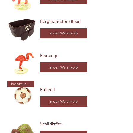
Bergmannslore (leer)
In den Warenkorb
Flamingo
In den Warenkorb
individualisierbar
Fußball
In den Warenkorb
Schildkröte