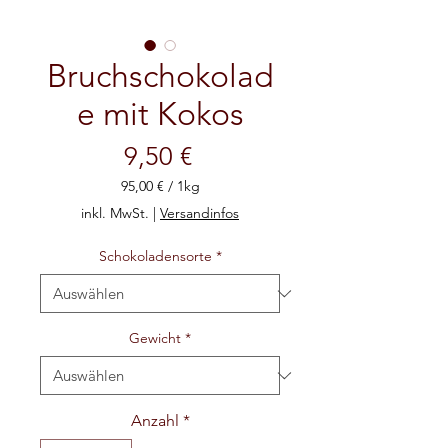
Bruchschokolad
e mit Kokos
Preis
9,50 €
95,00 €
/
1kg
95,00 €
inkl. MwSt.
|
Versandinfos
pro
1
Schokoladensorte
*
Kilogramm
Gewicht
*
Anzahl
*