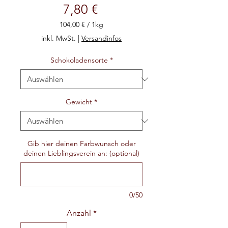
Preis
7,80 €
104,00 €
/
1kg
104,00 €
inkl. MwSt.
|
Versandinfos
pro
1
Schokoladensorte
*
Kilogramm
Gewicht
*
Gib hier deinen Farbwunsch oder
deinen Lieblingsverein an: (optional)
0/50
Anzahl
*